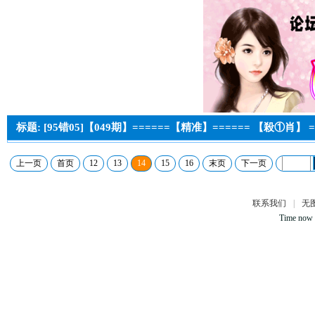
标题: [95错05]【049期】======【精准】====== 【殺①肖】 =
上一页
首页
12
13
14
15
16
末页
下一页
联系我们
|
无
Time now 