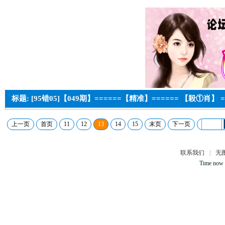
标题: [95错05]【049期】======【精准】====== 【殺①肖】 =
上一页
首页
11
12
13
14
15
末页
下一页
联系我们
|
无
Time now 