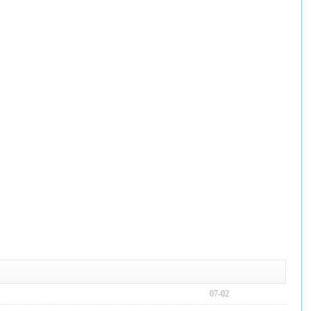
07-02