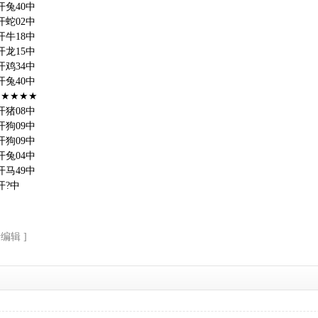
开兔40中
开蛇02中
开牛18中
开龙15中
开鸡34中
开兔40中
★★★★★
开猪08中
开狗09中
开狗09中
开兔04中
开马49中
开?中
新编辑 ]