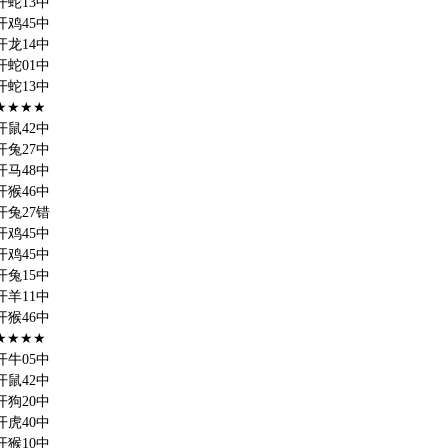
开蛇13中
开鸡45中
开龙14中
开蛇01中
开蛇13中
★★★★★
开鼠42中
开兔27中
开马48中
开猴46中
开兔27错
开鸡45中
开鸡45中
开兔15中
开羊11中
开猴46中
★★★★★
开牛05中
开鼠42中
开狗20中
开虎40中
开猴10中