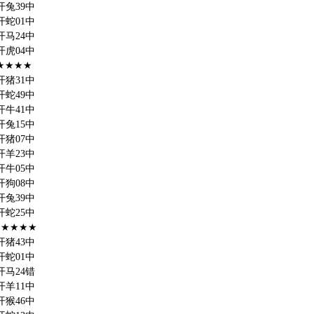
开兔39中
开蛇01中
开马24中
开虎04中
★★★★★
开猪31中
开蛇49中
开牛41中
开兔15中
开猪07中
开羊23中
开牛05中
开狗08中
开兔39中
开蛇25中
★★★★★
开猪43中
开蛇01中
开马24错
开羊11中
开猴46中