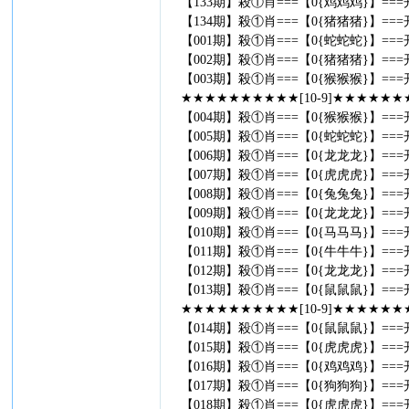
【133期】殺①肖===【0{鸡鸡鸡}】===
【134期】殺①肖===【0{猪猪猪}】===
【001期】殺①肖===【0{蛇蛇蛇}】===
【002期】殺①肖===【0{猪猪猪}】===
【003期】殺①肖===【0{猴猴猴}】===
★★★★★★★★★★[10-9]★★★★★
【004期】殺①肖===【0{猴猴猴}】===
【005期】殺①肖===【0{蛇蛇蛇}】===
【006期】殺①肖===【0{龙龙龙}】===
【007期】殺①肖===【0{虎虎虎}】===
【008期】殺①肖===【0{兔兔兔}】===
【009期】殺①肖===【0{龙龙龙}】===
【010期】殺①肖===【0{马马马}】===
【011期】殺①肖===【0{牛牛牛}】===
【012期】殺①肖===【0{龙龙龙}】===
【013期】殺①肖===【0{鼠鼠鼠}】===
★★★★★★★★★★[10-9]★★★★★
【014期】殺①肖===【0{鼠鼠鼠}】===
【015期】殺①肖===【0{虎虎虎}】===
【016期】殺①肖===【0{鸡鸡鸡}】===
【017期】殺①肖===【0{狗狗狗}】===
【018期】殺①肖===【0{虎虎虎}】===