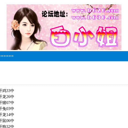
=====
开鸡33中
开龙26中
开猪07中
开兔03中
开龙14中
开鼠06中
开狗32中